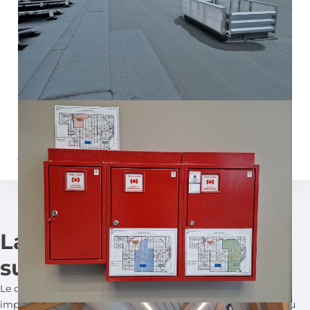
dans un supermarché
DÉSENFUMAGE
Les équipes d'AEROLUX sont intervenues dans ce
supermarché proche de Lyon, dans le département du
Rhône pour déclencher tous les lanterneaux afin de
veiller à leur bon fonctionnement. Ce travail a été
effectué avec le coordinateur SSI avant la visite de la
Commission de Sécurité avec les pompiers pour valider
l'ouverture officielle du magasin dans les prochains
jours !
La prévention incendie en
supermarché
Le désenfumage naturel dans les supermarchés revêt une
importance cruciale pour assurer la sécurité des clients et du