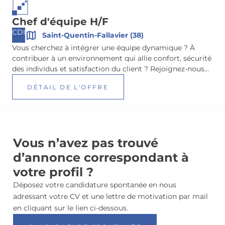
Chef d'équipe H/F
CDI
Saint-Quentin-Fallavier (38)
Vous cherchez à intégrer une équipe dynamique ? À
contribuer à un environnement qui allie confort, sécurité
des individus et satisfaction du client ? Rejoignez-nous
chez AEROLUX, entreprise basée à Saint-Quentin-
DÉTAIL DE L'OFFRE
Fallavier (38), spécialisée dans l'ingénierie du
désenfumage et de l'aération.
Vous n’avez pas trouvé
d’annonce correspondant à
votre profil ?
Déposez votre candidature spontanée en nous
adressant votre CV et une lettre de motivation par mail
en cliquant sur le lien ci-dessous.