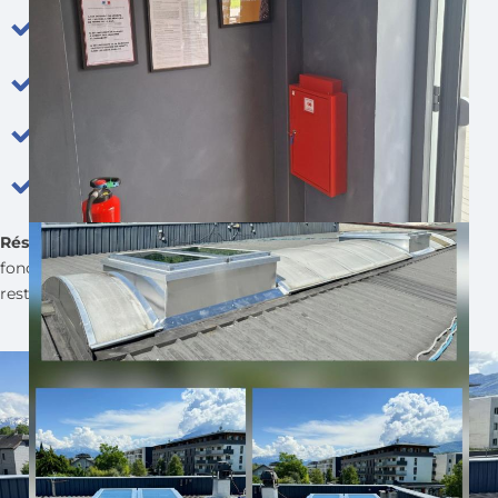
effectuer la prise de cotes de l’existant dans un délai
restreint,
lancer l’étude et la conception immédiatement,
assurer une fabrication sur mesure en urgence,
et organiser une pose parfaitement synchronisée.
Résultat
: une installation conforme, esthétique et
fonctionnelle, livrée dans les temps pour l’ouverture du
restaurant.