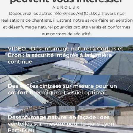
AEROLUX
Découvrez les autres références AEROLUX à travers nos
réalisations de chantiers, illustrant notre savoir-faire en aération
et désenfumage naturel pour des projets variés et conformes
aux normes de sécurité.
VIDEO - Désenfumage naturel à Corbas et
Bron : la sécurité intégrée à la lumière
continue
Des voûtes cintrées sur mesure pour un
confort thermique et visuel optimal
Désenfumage naturel en façade : des
ventelles sur-mesure pour la gare Lyon
Part-Dieu