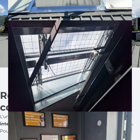
Réactivité, précision et
coordination
L’une des forces d’
AEROLUX
réside dans notre capacité à
intervenir rapidement
, même dans des contextes exigeants.
Pour ce chantier, notre équipe a su :