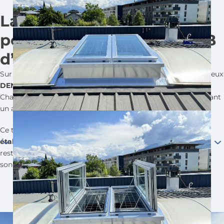
Lanterneaux acoustiques
performants : jusqu’à 51 dB
d’affaiblissement
Sur ce chantier en région Rhône-Alpes, nous avons installé deux
DENFC
(Dispositifs d'Évacuation Naturelle de Fumées et de
Chaleur) en verre, montés sur des costières phoniques assurant
un affaiblissement acoustique de 41 dB.
Ce type de configuration est particulièrement
adapté aux
établissements recevant du public
(ERP), tels que les
restaurants, salles de spectacle ou auditoriums, où le confort
sonore est essentiel.