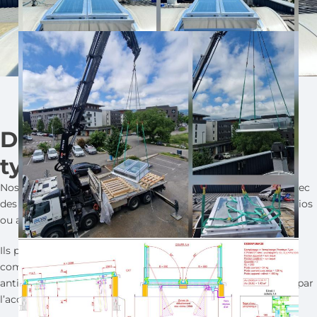
Des possibilités pour tous
types d’espaces sensibles
Nos
lanterneaux acoustiques
peuvent aussi être réalisés avec
des capots opaques, idéals pour les salles de projection, studios
ou autres espaces nécessitant l’occultation de la lumière.
Ils peuvent être associés à des
isolants complémentaires
,
comme ici avec des joues « placo » doublées d’un matériau
anti-réverbération pour atteindre les performances validées par
l’acousticien du projet.