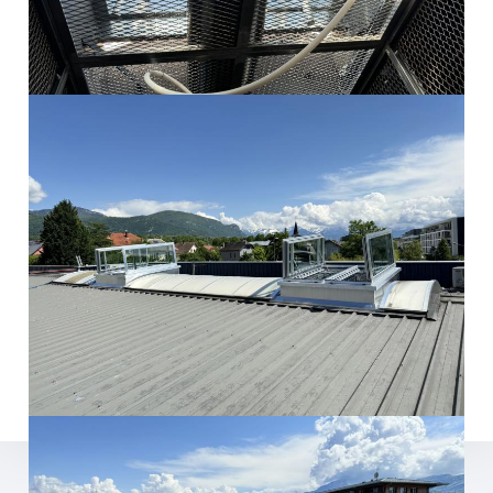
pour le confort sonore
et la sécurité
SILENCE, SÉCURITÉ… ET LUMIÈRE !
Chez
AEROLUX
, nous concevons bien plus que des
solutions d’
éclairement naturel
.
Nous intégrons désormais des exigences
acoustiques
fortes dans nos réalisations, comme en témoigne ce
chantier mené en urgence pour l’ouverture d’un
restaurant PUB.
Grâce à nos
lanterneaux acoustiques
sur mesure,
allant de 34 à 51 dB, nous répondons aux exigences les
plus pointues, même en rénovation et dans des délais
très courts.