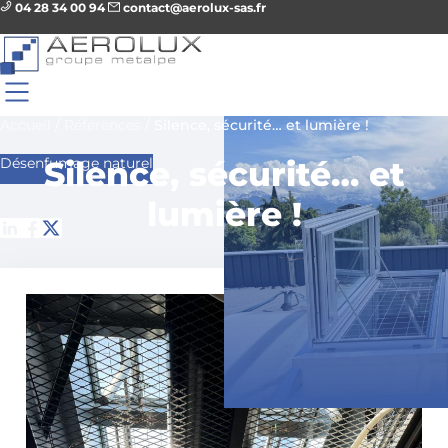
04 28 34 00 94
contact@aerolux-sas.fr
Accueil
/
Références
/
Silence, sécurité… et lumière !
Désenfumage naturel
Silence, sécurité… et
lumière !