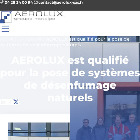
04 28 34 00 94
contact@aerolux-sas.fr
Accueil
/
Actualités
/
AEROLUX est qualifié pour la pose de
systèmes de désenfumage naturels
AEROLUX est qualifié
pour la pose de systèmes
de désenfumage
naturels