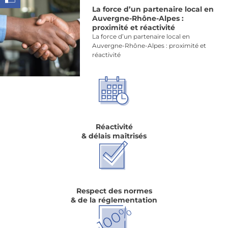
solidaire qui reflète parfaitement notre
La force d’un partenaire local en
vision d’un avenir responsable, et nous
Auvergne-Rhône-Alpes :
sommes ravis de participer à cette belle
proximité et réactivité
course à leurs côtés.
La force d’un partenaire local en
Auvergne-Rhône-Alpes : proximité et
réactivité
Réactivité
& délais maîtrisés
Respect des normes
& de la réglementation